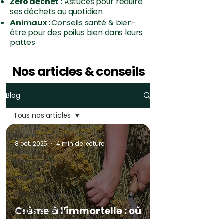
Zéro déchet :
Astuces pour réduire
ses déchets au quotidien
Animaux :
Conseils santé & bien-
être pour des poilus bien dans leurs
pattes
Nos articles & conseils
Blog
Tous nos articles
Tous nos articles
8 oct. 2025
4 min de lecture
Stop au
greenwashing
Intimité
Bien être animal
Crème à l’immortelle : où
Naturel & Zéro