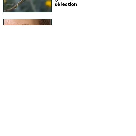
sélection
Routine peaux
sensibles :
simple &
tolérante
FAQ – Blog
Comment garantissez-vous la
fiabilité de vos conseils ?
Chaque article publié sur le blog
Terra di Natura fait l’objet d’un travail
de vérification rigoureux avant sa