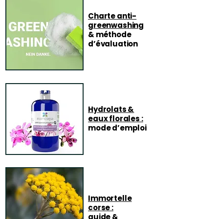
Charte anti-
greenwashing
& méthode
d’évaluation
Hydrolats &
eaux florales :
mode d’emploi
Immortelle
corse :
guide &