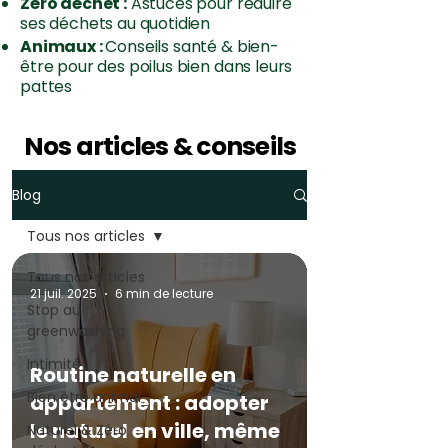
Zéro déchet :
Astuces pour réduire
ses déchets au quotidien
Animaux :
Conseils santé & bien-
être pour des poilus bien dans leurs
pattes
Nos articles & conseils
Blog
Tous nos articles
Tous nos articles
21 juil. 2025
6 min de lecture
Stop au
greenwashing
Intimité
Routine naturelle en
Bien être animal
appartement : adopter
le naturel en ville, même
Naturel & Zéro