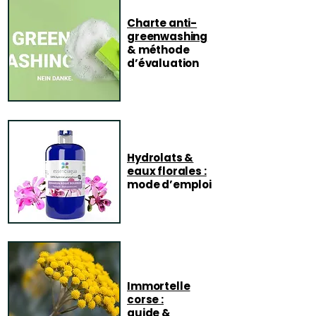
Charte anti-
greenwashing
& méthode
d’évaluation
Hydrolats &
eaux florales :
mode d’emploi
Immortelle
corse :
guide &