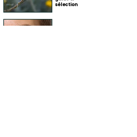
sélection
Routine peaux
sensibles :
simple &
tolérante
FAQ – Blog
Comment garantissez-vous la
fiabilité de vos conseils ?
Chaque article publié sur le blog
Terra di Natura fait l’objet d’un travail
de vérification rigoureux avant sa