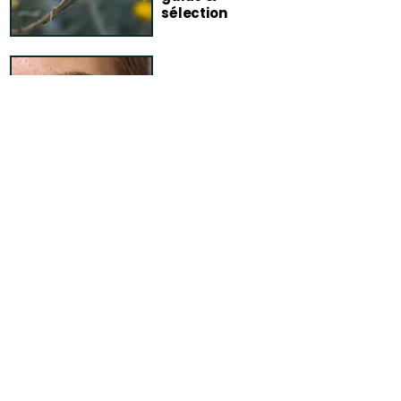
sélection
Routine peaux
sensibles :
simple &
tolérante
FAQ – Blog
Comment garantissez-vous la
fiabilité de vos conseils ?
Chaque article publié sur le blog
Terra di Natura fait l’objet d’un travail
de vérification rigoureux avant sa