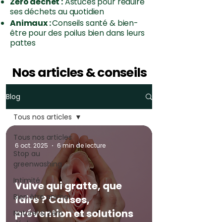
Zéro déchet :
Astuces pour réduire
ses déchets au quotidien
Animaux :
Conseils santé & bien-
être pour des poilus bien dans leurs
pattes
Nos articles & conseils
Blog
Tous nos articles
Tous nos articles
6 oct. 2025
6 min de lecture
Stop au
greenwashing
Intimité
Vulve qui gratte, que
Bien être animal
faire ? Causes,
prévention et solutions
Naturel & Zéro