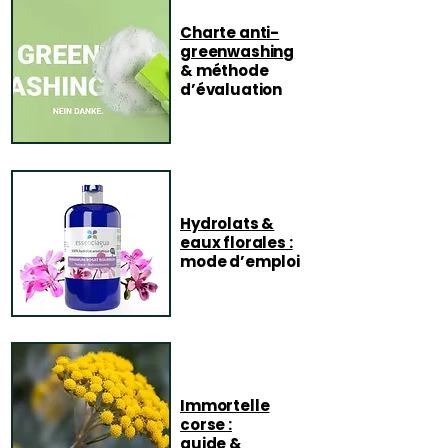
Charte anti-
greenwashing
& méthode
d’évaluation
Hydrolats &
eaux florales :
mode d’emploi
Immortelle
corse :
guide &