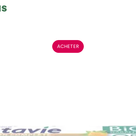
us
ACHETER