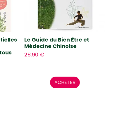
tielles
Le Guide du Bien Être et
Médecine Chinoise
tous
Prix
28,90 €
ACHETER