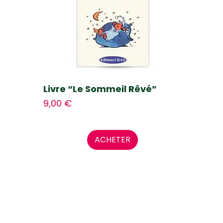
Livre “Le Sommeil Rêvé”
Prix
9,00 €
ACHETER