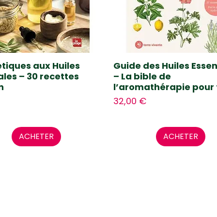
iques aux Huiles
Guide des Huiles Essen
les – 30 recettes
– La bible de
n
l’aromathérapie pour 
Prix
32,00 €
ACHETER
ACHETER