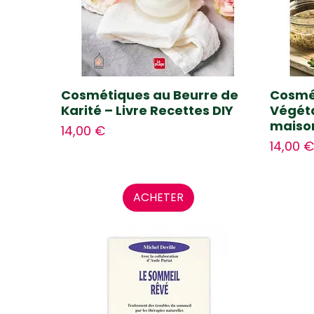
Cosmétiques au Beurre de
Cosmét
Karité – Livre Recettes DIY
Végéta
maiso
Prix
14,00 €
Prix
14,00 €
ACHETER