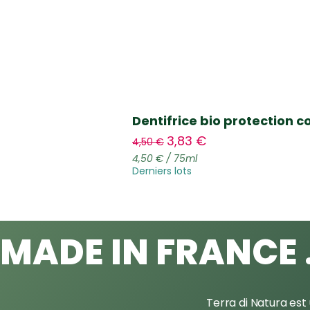
Dentifrice bio protection 
Prix original
Prix promotionnel
3,83 €
4,50 €
4,50 €
/
75ml
4
Derniers lots
,
5
0
€
MADE IN FRANCE 
p
a
r
7
5
M
Terra di Natura est