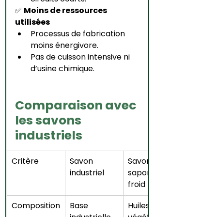
✅ 
Moins de ressources 
utilisées
Processus de fabrication 
moins énergivore.
Pas de cuisson intensive ni 
d’usine chimique.
Comparaison avec 
les savons 
industriels
Critère
Savon 
Savon 
industriel
saponifié à 
froid
Composition
Base 
Huiles 