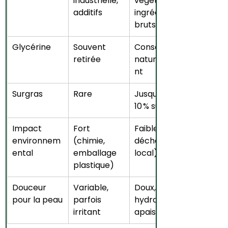
industrielle, 
végétales, 
additifs
ingrédients 
bruts
Glycérine
Souvent 
Conservée 
retirée
naturelleme
nt
Surgras
Rare
Jusqu’à 8–
10 % surgras
Impact 
Fort 
Faible (zéro 
environnem
(chimie, 
déchet, 
ental
emballage 
local)
plastique)
Douceur 
Variable, 
Doux, 
pour la peau
parfois 
hydratant, 
irritant
apaisant