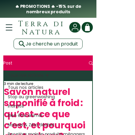
🔥 PROMOTIONS 🔥 -15% sur de
nombreux produits
Terra di
Natura
Je cherche un produit
Post
Tous nos articles
3 min de lecture
Tous nos articles
Savon naturel
Stop au greenwashing
saponifié à froid :
Intimité
qu’est-ce que
Bien être animal
c’est, et pourquoi
Naturel & Zéro déchet
Recettes maison produits ménagers