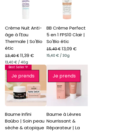
€
p
€
a
p
r
a
3
r
0
Crème Nuit Anti-
BB Crème Perfect
5
G
0
âge à l'Eau
5 en 1 FPS10 Clair |
r
M
a
Thermale | So'Bio
So'Bio étic
i
m
l
étic
Prix original
Prix promotionnel
13,09 €
m
15,40 €
l
e
Prix original
Prix promotionnel
11,39 €
15,40 €
/
30g
i
13,40 €
s
1
l
13,40 €
/
40g
5
i
1
Best Seller 💚
,
t
3
4
r
Je prends
Je prends
,
0
e
4
s
0
€
p
€
a
p
r
a
3
r
0
Baume Infini
Baume à Lèvres
4
G
0
Baûbo | Soin peau
Nourrissant &
r
G
a
sèche & atopique
Réparateur | La
r
m