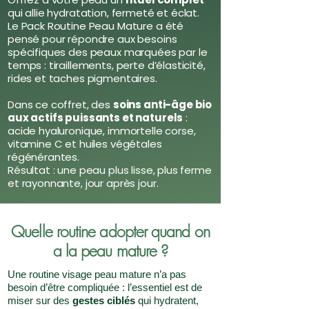
qui allie hydratation, fermeté et éclat.
Le Pack Routine Peau Mature a été
pensé pour répondre aux besoins
spécifiques des peaux marquées par le
temps : tiraillements, perte d’élasticité,
rides et taches pigmentaires.
Dans ce coffret, des
soins anti-âge bio
aux actifs puissants et naturels
:
acide hyaluronique, immortelle corse,
vitamine C et huiles végétales
régénérantes.
Résultat : une peau plus lisse, plus ferme
et rayonnante, jour après jour.
Quelle routine adopter quand on
a la peau mature ?
Une routine visage peau mature n’a pas
besoin d’être compliquée : l’essentiel est de
miser sur des
gestes ciblés
qui hydratent,