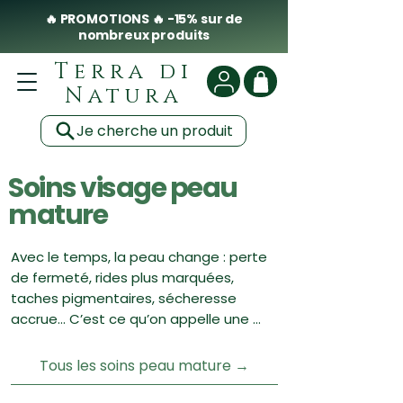
🔥 PROMOTIONS 🔥 -15% sur de
nombreux produits
Terra di
Natura
Je cherche un produit
Soins visage peau
mature
Avec le temps, la peau change : perte 
de fermeté, rides plus marquées, 
taches pigmentaires, sécheresse 
accrue… C’est ce qu’on appelle une 
peau mature. Mais pas question de se 
résigner : bien accompagnée, elle peut 
Tous les soins peau mature →
rester éclatante et pleine de vitalité.
