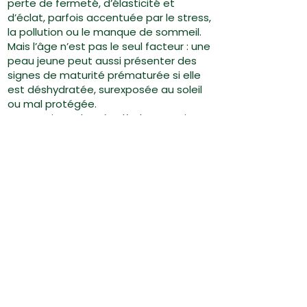
perte de fermeté, d’élasticité et
d’éclat, parfois accentuée par le stress,
la pollution ou le manque de sommeil.
Mais l’âge n’est pas le seul facteur : une
peau jeune peut aussi présenter des
signes de maturité prématurée si elle
est déshydratée, surexposée au soleil
ou mal protégée.
Une routine adaptée dès les premiers
signes (ridules, teint terne,
relâchement) permet de préserver
durablement la vitalité de la peau.
Faut-il changer de routine après
50 ans ?
Oui, car les besoins de la peau évoluent
avec le temps.
À partir de la cinquantaine, la baisse
hormonale accentue la sécheresse
cutanée et la perte de densité.
Une routine efficace doit alors miser sur