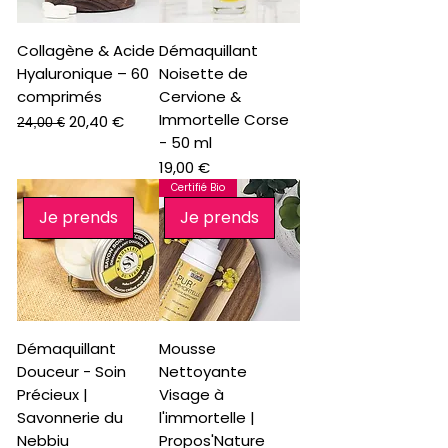
a
r
2
Collagène & Acide
Démaquillant
0
M
Hyaluronique – 60
Noisette de
i
comprimés
Cervione &
l
l
Immortelle Corse
Prix original
Prix promotionnel
20,40 €
24,00 €
i
- 50 ml
l
i
Prix
19,00 €
t
Certifié Bio
r
e
Je prends
Je prends
s
Démaquillant
Mousse
Douceur - Soin
Nettoyante
Précieux |
Visage à
Savonnerie du
l'immortelle |
Nebbiu
Propos'Nature