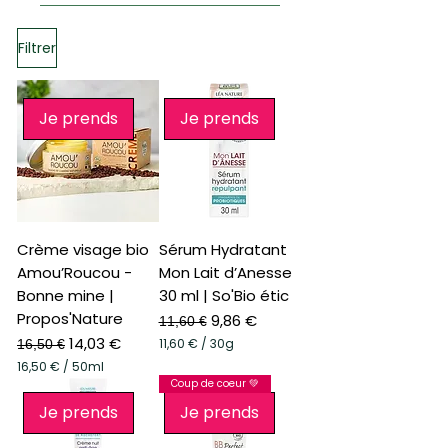
Filtrer
Je prends
Je prends
Crème visage bio
Sérum Hydratant
Amou’Roucou -
Mon Lait d’Anesse
Bonne mine |
30 ml | So'Bio étic
Propos'Nature
Prix original
Prix promotionnel
9,86 €
11,60 €
Prix original
Prix promotionnel
14,03 €
11,60 €
/
30g
16,50 €
1
16,50 €
/
50ml
1
1
Coup de coeur 💚
,
6
6
Je prends
Je prends
,
0
5
0