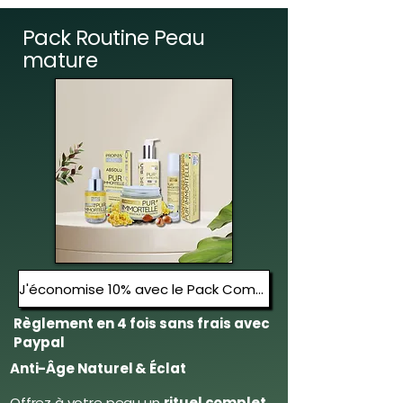
p
a
Pack Routine Peau
r
mature
3
0
M
i
l
l
i
l
i
t
r
e
s
J'économise 10% avec le Pack Complet
Règlement en 4 fois sans frais avec
Paypal
Anti-Âge Naturel & Éclat
Offrez à votre peau un
rituel complet