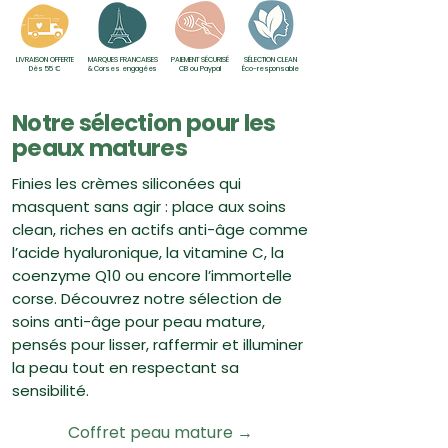
La clé ? Adopter une routine naturelle 
pour peau mature qui hydrate en 
LIVRAISON OFFERTE
MARQUES FRANCAISES
PAIEMENT SÉCURISÉ
SÉLECTION CLEAN
profondeur, stimule le renouvellement 
Dès 55 €
& Corses engagées
CB ou Paypal
Éco-responsable
cellulaire et protège des agressions 
extérieures.
Notre sélection pour les
peaux matures
Finies les crèmes siliconées qui
masquent sans agir : place aux soins
clean, riches en actifs anti-âge comme
l’acide hyaluronique, la vitamine C, la
coenzyme Q10 ou encore l’immortelle
corse. Découvrez notre sélection de
soins anti-âge pour peau mature,
pensés pour lisser, raffermir et illuminer
la peau tout en respectant sa
sensibilité.
Coffret peau mature →