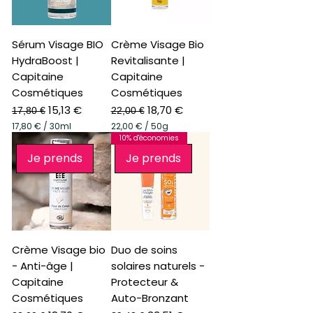
p
a
r
1
Sérum Visage BIO
Crème Visage Bio
5
HydraBoost |
Revitalisante |
G
r
Capitaine
Capitaine
a
Cosmétiques
Cosmétiques
m
Prix original
Prix promotionnel
Prix original
Prix promotionnel
m
15,13 €
18,70 €
17,80 €
22,00 €
e
17,80 €
/
30ml
22,00 €
/
50g
s
1
2
10% d'économies
7
2
Je prends
Je prends
,
,
8
0
0
0
€
€
p
p
a
a
r
r
Crème Visage bio
Duo de soins
3
5
0
0
- Anti-âge |
solaires naturels -
M
G
Capitaine
Protecteur &
i
r
l
a
Cosmétiques
Auto-Bronzant
l
m