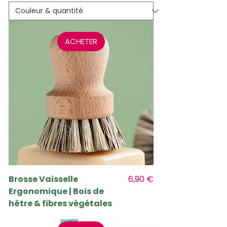
ACHETER
Prix
Brosse Vaisselle
6,90 €
Ergonomique | Bois de
hêtre & fibres végétales