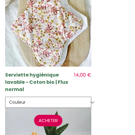
Prix
Serviette hygiénique
14,00 €
lavable - Coton bio | Flux
normal
ACHETER