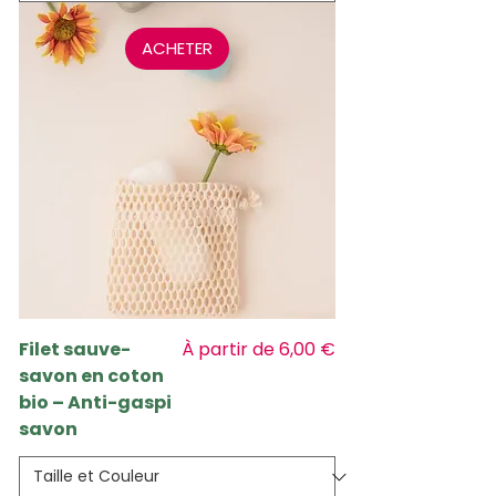
ACHETER
Prix promotionnel
Filet sauve-
À partir de
6,00 €
savon en coton
bio – Anti-gaspi
savon