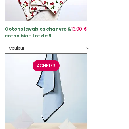
Prix
Cotons lavables chanvre &
13,00 €
coton bio - Lot de 5
ACHETER