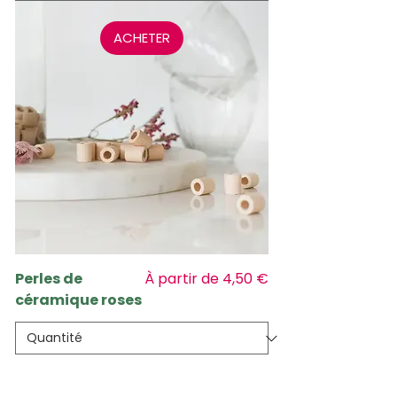
ACHETER
Prix promotionnel
Perles de
À partir de
4,50 €
céramique roses