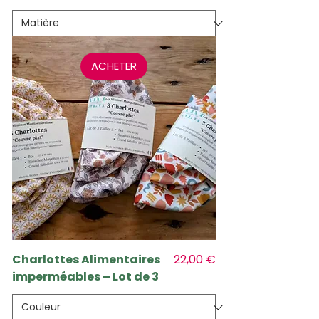
ACHETER
Prix
Charlottes Alimentaires
22,00 €
imperméables – Lot de 3