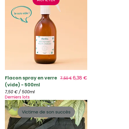
Prix original
Prix promotionnel
Flacon spray en verre
6,38 €
7,50 €
(vide) - 500ml
7,50 €
/
500ml
7
Derniers lots
,
5
0
Victime de son succès
€
p