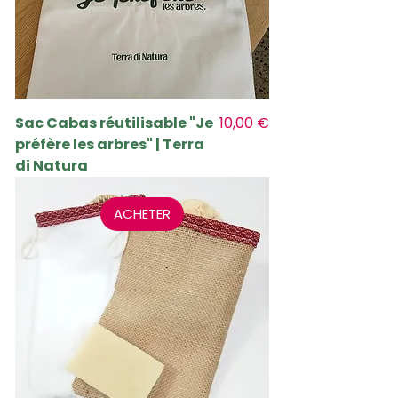
Prix
Sac Cabas réutilisable "Je
10,00 €
préfère les arbres" | Terra
di Natura
ACHETER