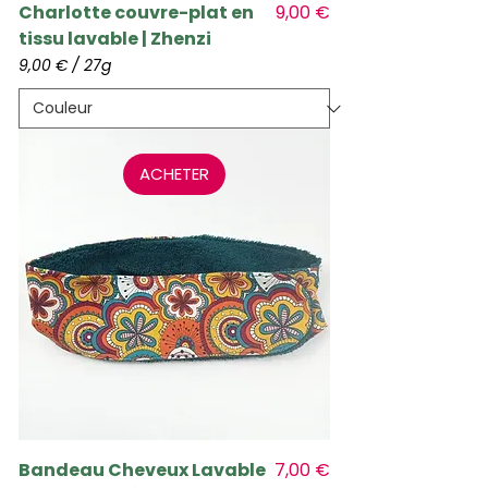
Prix
Charlotte couvre-plat en
9,00 €
tissu lavable | Zhenzi
9,00 €
/
27g
9
,
0
0
ACHETER
€
p
a
r
2
7
G
r
a
m
m
e
s
Prix
Bandeau Cheveux Lavable
7,00 €