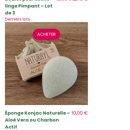
linge Pimpant – Lot
de 3
Derniers lots
ACHETER
Prix
Éponge Konjac Naturelle –
10,00 €
Aloé Vera ou Charbon
Actif