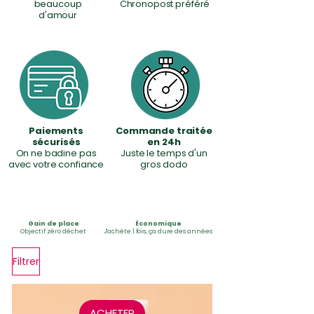
beaucoup
Chronopost préféré
d'amour
Paiements
Commande traitée
sécurisés
en 24h
On ne badine pas
Juste le temps d'un
avec votre confiance
gros dodo
Gain de place
Économique
Objectif zéro déchet
J'achète 1 fois, ça dure des années
Filtrer
ACHETER