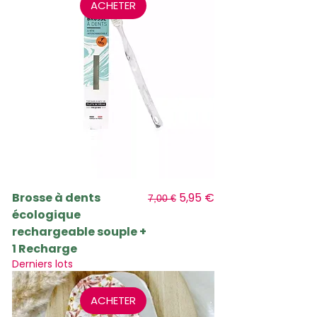
ACHETER
Prix original
Prix promotionnel
Brosse à dents
5,95 €
7,00 €
écologique
rechargeable souple +
1 Recharge
Derniers lots
ACHETER