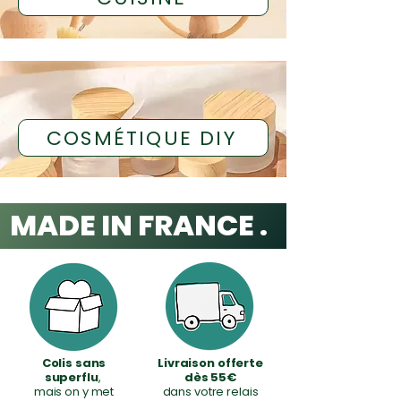
COSMÉTIQUE DIY
MADE IN FRANCE . LAVABLES
Colis sans
Livraison offerte
superflu
,
dès 55€
mais on y met
dans votre relais