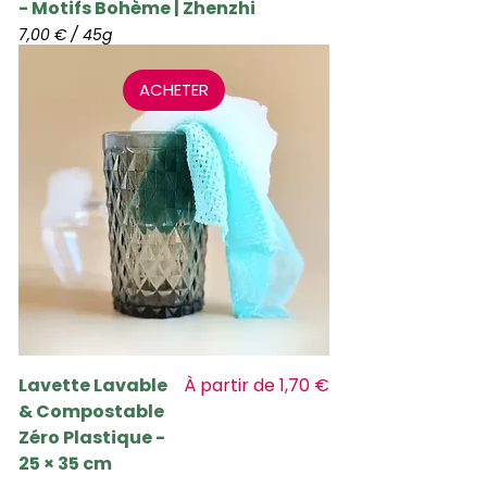
- Motifs Bohème | Zhenzhi
7,00 €
/
45g
7
,
ACHETER
0
0
€
p
a
r
4
5
G
r
a
m
m
e
s
Prix promotionnel
Lavette Lavable
À partir de
1,70 €
& Compostable
Zéro Plastique -
25 × 35 cm