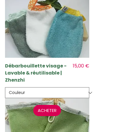
Prix
Débarbouillette visage -
15,00 €
Lavable & réutilisable |
Zhenzhi
ACHETER