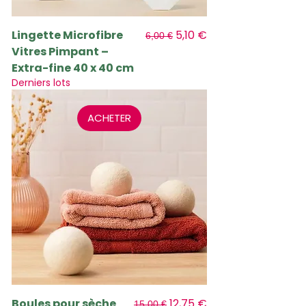
Prix original
Prix promotionnel
Lingette Microfibre
5,10 €
6,00 €
Vitres Pimpant –
Extra-fine 40 x 40 cm
Derniers lots
ACHETER
Prix original
Prix promotionnel
Boules pour sèche
12,75 €
15,00 €