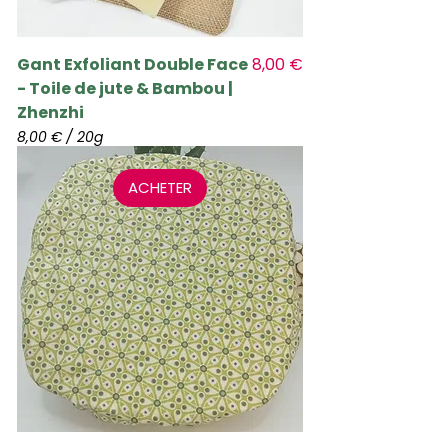
Prix
Gant Exfoliant Double Face
8,00 €
- Toile de jute & Bambou |
Zhenzhi
8,00 €
/
20g
8
,
ACHETER
0
0
€
p
a
r
2
0
G
r
a
m
m
e
s