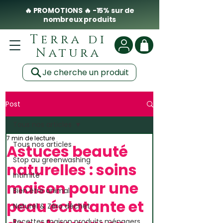
🔥 PROMOTIONS 🔥 -15% sur de
nombreux produits
Terra di
Natura
Je cherche un produit
Post
Tous nos articles
7 min de lecture
Tous nos articles
Astuces beauté
Stop au greenwashing
naturelles : soins
Intimité
maison pour une
Bien être animal
peau éclatante et
Naturel & Zéro déchet
Recettes maison produits ménagers