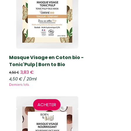
r
2
0
M
i
l
l
i
l
i
t
r
Masque Visage en Coton bio -
e
Tonic'Pulp | Born to Bio
s
Prix original
Prix promotionnel
3,83 €
4,50 €
4,50 €
/
20ml
4
Derniers lots
,
5
0
ACHETER
€
p
a
r
2