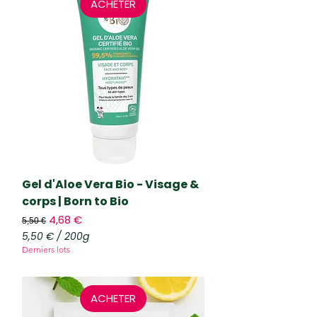
ACHETER
€
p
a
r
1
5
0
G
r
a
m
m
e
s
Gel d'Aloe Vera Bio - Visage &
corps | Born to Bio
Prix original
Prix promotionnel
4,68 €
5,50 €
5,50 €
/
200g
5
Derniers lots
,
5
0
ACHETER
€