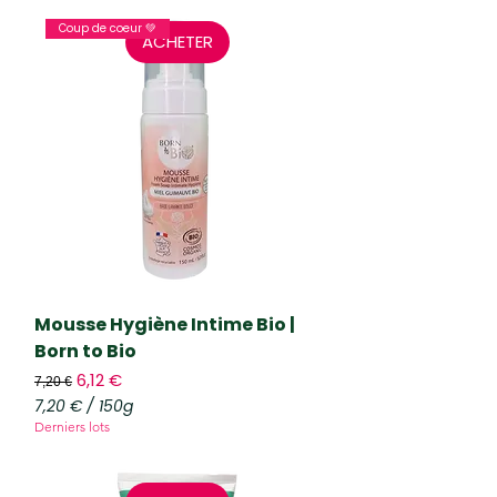
Coup de coeur 💚
ACHETER
Mousse Hygiène Intime Bio |
Born to Bio
Prix original
Prix promotionnel
6,12 €
7,20 €
7,20 €
/
150g
7
Derniers lots
,
2
0