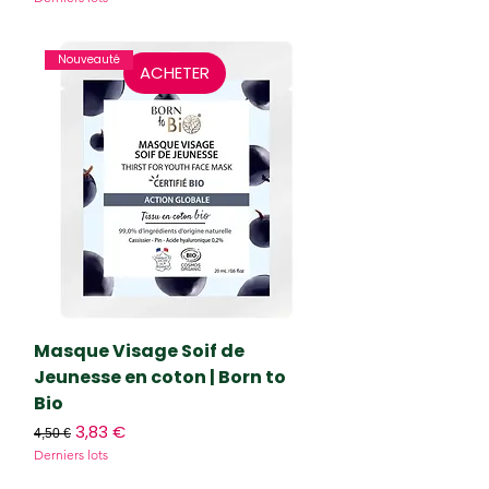
Nouveauté
ACHETER
Masque Visage Soif de
Jeunesse en coton | Born to
Bio
Prix original
Prix promotionnel
3,83 €
4,50 €
Derniers lots