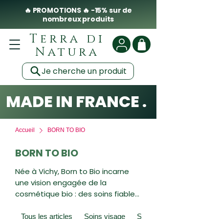
🔥 PROMOTIONS 🔥 -15% sur de
nombreux produits
Terra di
Natura
Je cherche un produit
MADE IN FRANCE . CLEAN .
Accueil
BORN TO BIO
BORN TO BIO
Née à Vichy, Born to Bio incarne
une vision engagée de la
cosmétique bio : des soins fiables,
transparents et accessibles,
fabriqués en France avec
Tous les articles
Soins visage
Soins du corps