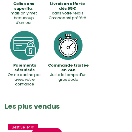
l
Colis sans
Livraison offerte
i
superflu
,
dès 55€
t
mais on y met
dans votre relais
r
beaucoup
Chronopost préféré
e
d'amour
s
Paiements
Commande traitée
sécurisés
en 24h
On ne badine pas
Juste le temps d'un
avec votre
gros dodo
confiance
Les plus vendus
Best Seller 💚