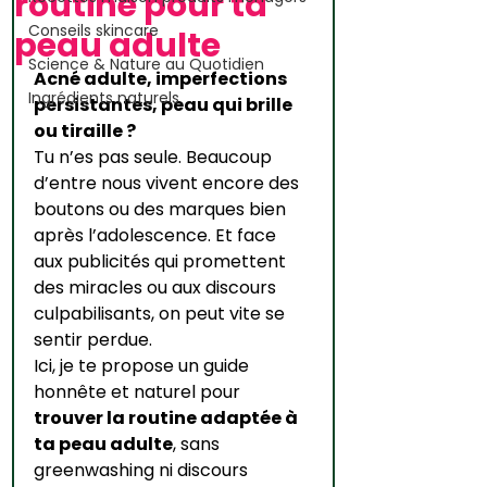
routine pour ta
Conseils skincare
peau adulte
Science & Nature au Quotidien
Acné adulte, imperfections 
Ingrédients naturels
persistantes, peau qui brille 
ou tiraille ?
Tu n’es pas seule. Beaucoup 
d’entre nous vivent encore des 
boutons ou des marques bien 
après l’adolescence. Et face 
aux publicités qui promettent 
des miracles ou aux discours 
culpabilisants, on peut vite se 
sentir perdue.
Ici, je te propose un guide 
honnête et naturel pour 
trouver la routine adaptée à 
ta peau adulte
, sans 
greenwashing ni discours 