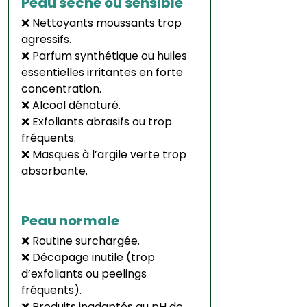
Peau sèche ou sensible
❌ Nettoyants moussants trop 
agressifs.
❌ Parfum synthétique ou huiles 
essentielles irritantes en forte 
concentration.
❌ Alcool dénaturé.
❌ Exfoliants abrasifs ou trop 
fréquents.
❌ Masques à l’argile verte trop 
absorbante.
Peau normale
❌ Routine surchargée.
❌ Décapage inutile (trop 
d’exfoliants ou peelings 
fréquents).
❌ Produits inadaptés au pH de 