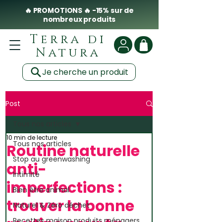
🔥 PROMOTIONS 🔥 -15% sur de
nombreux produits
Terra di
Natura
Je cherche un produit
Post
Tous nos articles
10 min de lecture
Tous nos articles
Routine naturelle
Stop au greenwashing
anti-
Intimité
imperfections :
Bien être animal
trouver la bonne
Naturel & Zéro déchet
Recettes maison produits ménagers