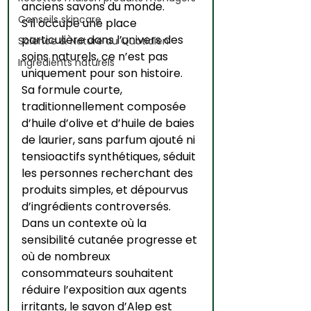
anciens savons du monde.
Conseils skincare
S’il occupe une place 
particulière dans l’univers des 
Science & Nature au Quotidien
soins naturels, ce n’est pas 
Ingrédients naturels
uniquement pour son histoire. 
Sa formule courte, 
traditionnellement composée 
d’huile d’olive et d’huile de baies 
de laurier, sans parfum ajouté ni 
tensioactifs synthétiques, séduit 
les personnes recherchant des 
produits simples, et dépourvus 
d’ingrédients controversés. 
Dans un contexte où la 
sensibilité cutanée progresse et 
où de nombreux 
consommateurs souhaitent 
réduire l’exposition aux agents 
irritants, le savon d’Alep est 