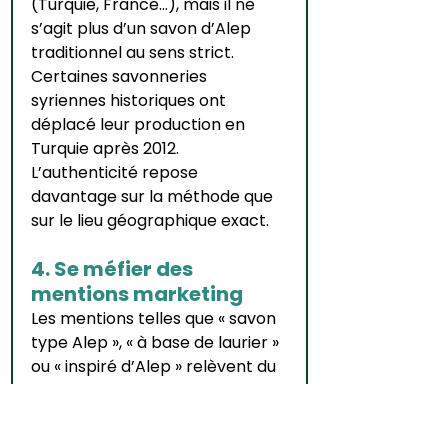
(Turquie, France…), mais il ne 
s’agit plus d’un savon d’Alep 
traditionnel au sens strict.
Certaines savonneries 
syriennes historiques ont 
déplacé leur production en 
Turquie après 2012. 
L’authenticité repose 
davantage sur la méthode que 
sur le lieu géographique exact.
4. Se méfier des 
mentions marketing
Les mentions telles que « savon 
type Alep », « à base de laurier » 
ou « inspiré d’Alep » relèvent du 
vocabulaire marketing et 
ne 
constituent en aucun cas une 
garantie d’authenticité
. Elles 