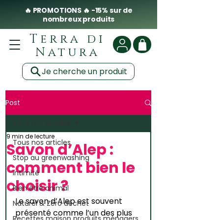
🔥 PROMOTIONS 🔥 -15% sur de
nombreux produits
Terra di
Natura
Je cherche un produit
Post
Tous nos articles
9 min de lecture
Tous nos articles
Savon d’Alep :
Stop au greenwashing
comment bien le
Intimité
choisir ?
Bien être animal
Le savon d’Alep est souvent 
Naturel & Zéro déchet
présenté comme l’un des plus 
Recettes maison produits ménagers