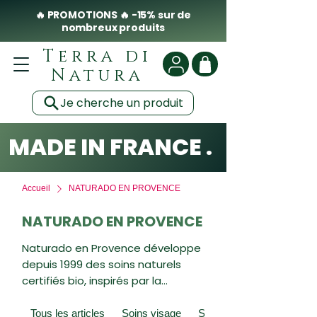
🔥 PROMOTIONS 🔥 -15% sur de
nombreux produits
Terra di
Natura
Je cherche un produit
MADE IN FRANCE . CLEAN .
Accueil
NATURADO EN PROVENCE
NATURADO EN PROVENCE
Naturado en Provence développe
depuis 1999 des soins naturels
certifiés bio, inspirés par la
Provence méditerranéenne. La
marque privilégie des formules à
Tous les articles
Soins visage
Soins du corps