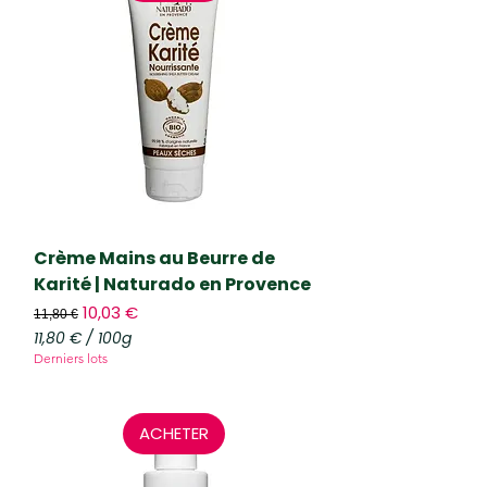
€
p
a
r
2
0
0
M
i
l
l
i
l
i
Crème Mains au Beurre de
t
Karité | Naturado en Provence
r
Prix original
e
Prix promotionnel
10,03 €
11,80 €
s
11,80 €
/
100g
1
Derniers lots
1
,
8
0
ACHETER
€
p