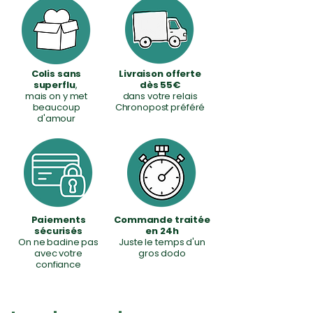
0
M
i
l
l
i
Colis sans
Livraison offerte
l
superflu
,
dès 55€
i
mais on y met
dans votre relais
t
beaucoup
Chronopost préféré
r
d'amour
e
s
Paiements
Commande traitée
sécurisés
en 24h
On ne badine pas
Juste le temps d'un
avec votre
gros dodo
confiance