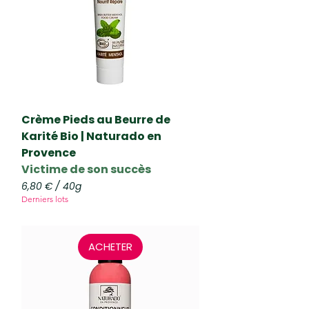
r
1
2
5
M
i
l
l
i
l
i
Crème Pieds au Beurre de
t
Karité Bio | Naturado en
r
Provence
e
s
Victime de son succès
6,80 €
/
40g
6
Derniers lots
,
8
0
ACHETER
€
p
a
r
4