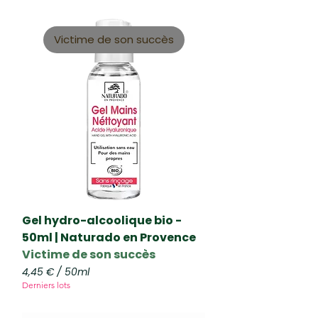
,
5
0
Victime de son succès
€
p
a
r
2
0
0
M
i
l
l
i
l
i
t
Gel hydro-alcoolique bio -
r
50ml | Naturado en Provence
e
Victime de son succès
s
4,45 €
/
50ml
4
Derniers lots
,
4