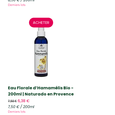
8,50 €
/
200ml
8
Derniers lots
,
5
0
ACHETER
€
p
a
r
2
0
0
M
i
l
l
i
l
i
t
Eau Florale d’Hamamélis Bio -
r
200ml | Naturado en Provence
e
Prix original
s
Prix promotionnel
6,38 €
7,50 €
7,50 €
/
200ml
7
Derniers lots