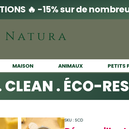
IONS 🔥 -15% sur de nombreu
i Natura
MAISON
ANIMAUX
PETITS 
. CLEAN . ÉCO-RE
SKU : SCD