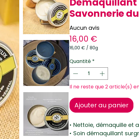
Démaquillant D
Savonnerie du
Aucun avis
Prix
16,00 €
16,00 €
/
80g
16,00 €
pour
Quantité
*
80
Grammes
Il ne reste que 2 article(s) e
Ajouter au panier
• Nettoie, démaquille et 
• Soin démaquillant surgr