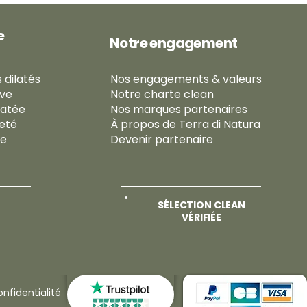
2
0
0
e
G
Notre engagement
r
a
m
 dilatés
Nos engagements & valeurs
m
e
ive
Notre charte clean
s
ratée
Nos marques partenaires
meté
À propos de Terra di Natura
se
Devenir partenaire
SÉLECTION CLEAN
VÉRIFIÉE
nfidentialité