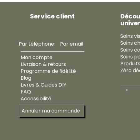
0
0
M
Service client
Décou
i
l
univer
l
i
Soins vi
l
i
Soins c
Par téléphone
Par email
t
Soins c
r
Soins p
Mon compte
e
s
Produit
Livraison & retours
Zéro dé
Programme de fidélité
Blog
Livres & Guides DIY
FAQ
Accessibilité
Annuler ma commande