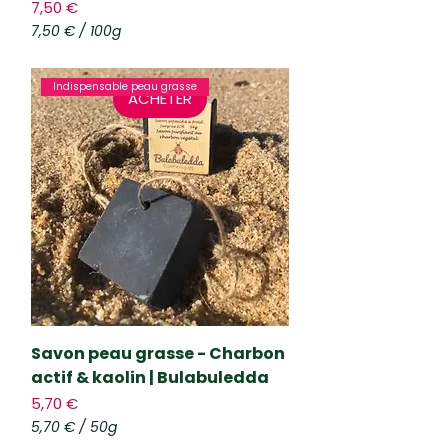
Prix
7,50 €
7,50 €
/
100g
7
,
5
Indispensable peau grasse
ACHETER
0
€
p
a
r
1
0
0
G
r
a
m
m
e
Savon peau grasse - Charbon
s
actif & kaolin | Bulabuledda
Prix
5,70 €
5,70 €
/
50g
5