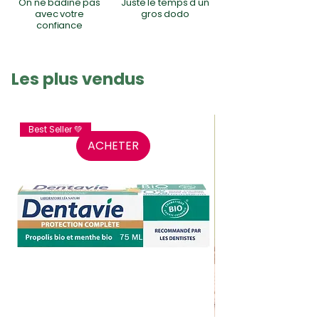
On ne badine pas
Juste le temps d'un
avec votre
gros dodo
confiance
Les plus vendus
Best Seller 💚
ACHETER