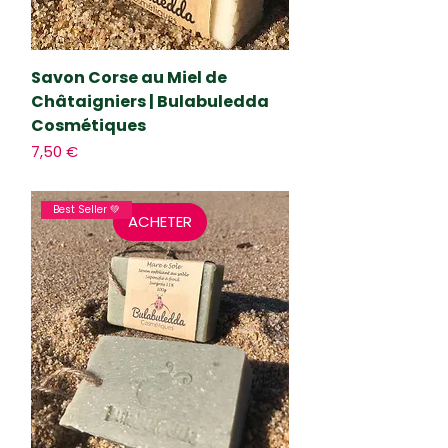
r
a
m
m
Savon Corse au Miel de
e
s
Châtaigniers | Bulabuledda
Cosmétiques
Prix
7,50 €
Best Seller 💚
ACHETER