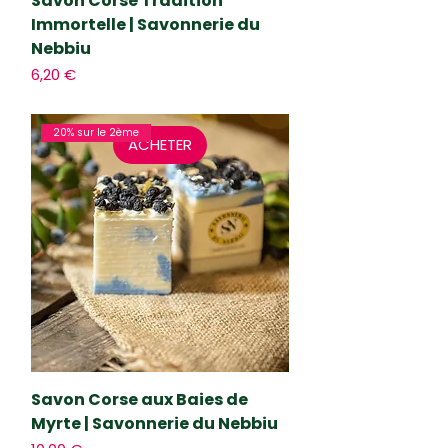
Savon Corse Tradition
s
Immortelle | Savonnerie du
Nebbiu
Prix
6,20 €
20% sur le 2ème
ACHETER
Savon Corse aux Baies de
Myrte | Savonnerie du Nebbiu