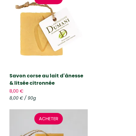
€
p
a
r
9
0
G
r
a
m
m
e
s
Savon corse au lait d'ânesse
& litsée citronnée
Prix
8,00 €
8,00 €
/
90g
8
,
0
ACHETER
0
€
p