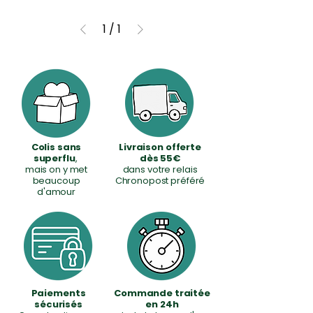
1
/
1
Colis sans
Livraison offerte
superflu
,
dès 55€
mais on y met
dans votre relais
beaucoup
Chronopost préféré
d'amour
Paiements
Commande traitée
sécurisés
en 24h