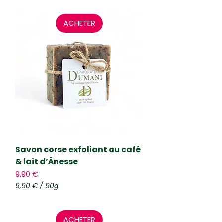
,
7
ACHETER
0
€
p
a
r
5
0
G
r
a
m
m
e
s
Savon corse exfoliant au café
& lait d’Ânesse
Prix
9,90 €
9,90 €
/
90g
9
,
9
ACHETER
0