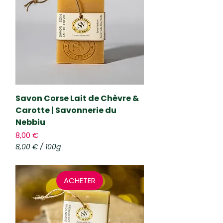
a
r
9
0
G
r
a
m
m
e
s
Savon Corse Lait de Chèvre &
Carotte | Savonnerie du
Nebbiu
Prix
8,00 €
8,00 €
/
100g
8
,
0
ACHETER
0
€
p
a