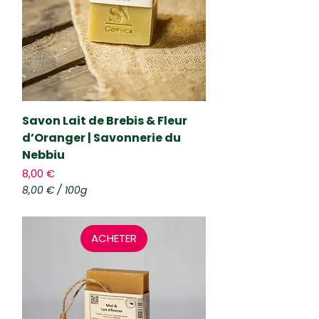
r
1
0
0
G
r
a
m
m
e
Savon Lait de Brebis & Fleur
s
d’Oranger | Savonnerie du
Nebbiu
Prix
8,00 €
8,00 €
/
100g
8
,
0
ACHETER
0
€
p
a
r
1