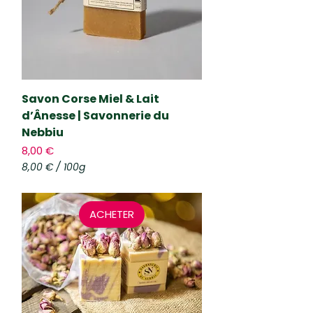
0
0
G
r
a
m
m
e
Savon Corse Miel & Lait
s
d’Ânesse | Savonnerie du
Nebbiu
Prix
8,00 €
8,00 €
/
100g
8
,
0
ACHETER
0
€
p
a
r
1
0
0