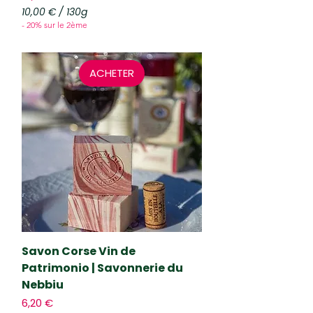
10,00 €
/
130g
1
- 20% sur le 2ème
0
,
0
0
ACHETER
€
p
a
r
1
3
0
G
r
a
m
m
e
s
Savon Corse Vin de
Patrimonio | Savonnerie du
Nebbiu
Prix
6,20 €