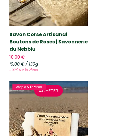
G
r
a
m
m
e
Savon Corse Artisanal
s
Boutons de Roses | Savonnerie
du Nebbiu
Prix
10,00 €
10,00 €
/
130g
1
- 20% sur le 2ème
0
,
0
Atopie & Eczéma
0
ACHETER
€
p
a
r
1
3
0