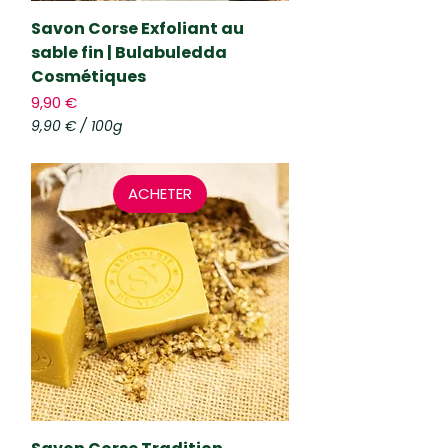
Savon Corse Exfoliant au
sable fin | Bulabuledda
Cosmétiques
Prix
9,90 €
9,90 €
/
100g
9
,
9
ACHETER
0
€
p
a
r
1
0
0
G
r
a
m
m
e