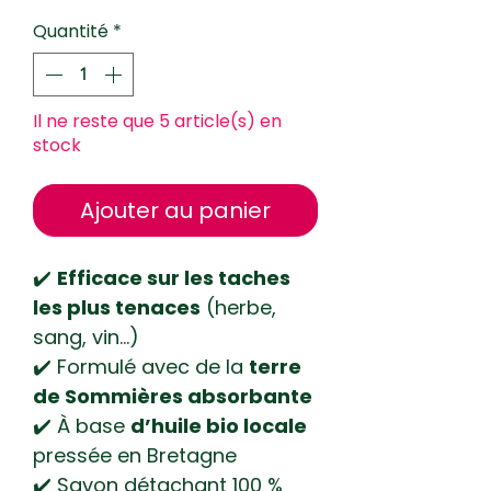
5,80 €
pour
Quantité
*
150
Grammes
Il ne reste que 5 article(s) en
stock
Ajouter au panier
✔️
Efficace sur les taches
les plus tenaces
(herbe,
sang, vin…)
✔️ Formulé avec de la
terre
de Sommières absorbante
✔️ À base
d’huile bio locale
pressée en Bretagne
✔️ Savon détachant 100 %