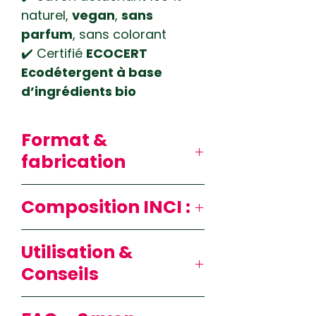
naturel,
vegan
,
sans
parfum
, sans colorant
✔️ Certifié
ECOCERT
Ecodétergent à base
d’ingrédients bio
Format &
fabrication
Pain de savon 150 g
Composition INCI :
Présenté dans une boîte
carton recyclable
Sodium Sunflowerseedate
Utilisation &
Fabriqué en Bretagne, dans
(savon d’huile de
une savonnerie artisanale
Conseils
tournesol bio)
♻️ Format solide très
Aqua
Comment utiliser le
économique – 1 savon =
Glycerin