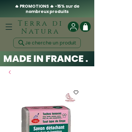
🔥 PROMOTIONS 🔥 -15% sur de
nombreux produits
Terra di
Natura
Je cherche un produit
MADE IN FRANCE . CLEAN .