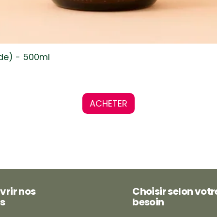
ide) - 500ml
ACHETER
vrir nos
Choisir selon votr
s
besoin