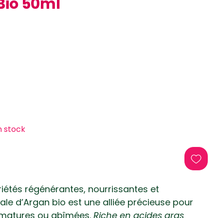
Bio 50ml
otionnel
n stock
iétés régénérantes, nourrissantes et
étale d’Argan bio est une alliée précieuse pour
 matures ou abîmées.
Riche en acides gras