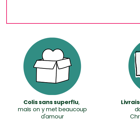
Colis sans superflu
,
Livrai
mais on y met beaucoup
da
d'amour
Chr