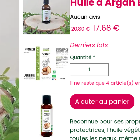
Huile d'Argan 
Aucun avis
Prix
Prix
17,68 €
 20,80 € 
original
prom
Derniers lots
Quantité
*
Il ne reste que 4 article(s) e
Ajouter au panier
Reconnue pour ses propr
protectrices, l’huile vég
toutes les peaux, même