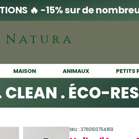
IONS 🔥 -15% sur de nombreu
i Natura
MAISON
ANIMAUX
PETITS 
. CLEAN . ÉCO-RE
SKU : 3760103754169