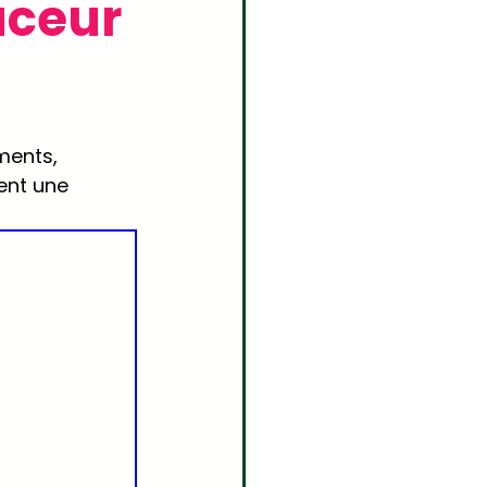
uceur
ments, 
ent une 