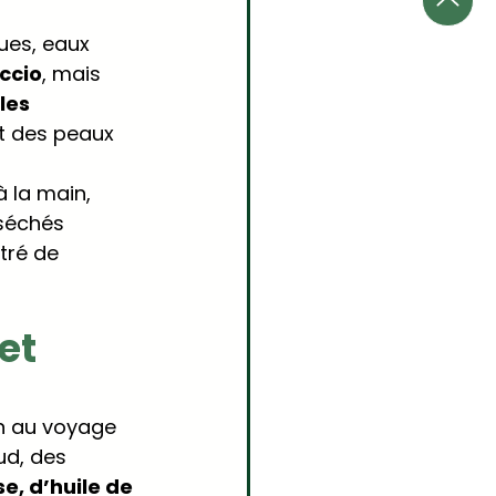
ues, eaux 
ccio
, mais 
les 
ct des peaux 
 la main, 
 séchés 
tré de 
et 
on au voyage 
d, des 
se, d’huile de 