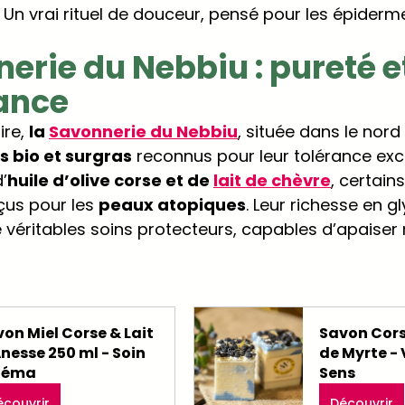
. Un vrai rituel de douceur, pensé pour les épiderm
erie du Nebbiu : pureté et
lance
re, 
la 
Savonnerie du Nebbiu
, située dans le nord
s bio et surgras
 reconnus pour leur tolérance exc
’
huile d’olive corse et de 
lait de chèvre
, certain
us pour les 
peaux atopiques
. Leur richesse en gl
de véritables soins protecteurs, capables d’apaiser
on Miel Corse & Lait 
Savon Cors
nesse 250 ml - Soin 
de Myrte -
zéma
Sens
écouvrir
Découvrir