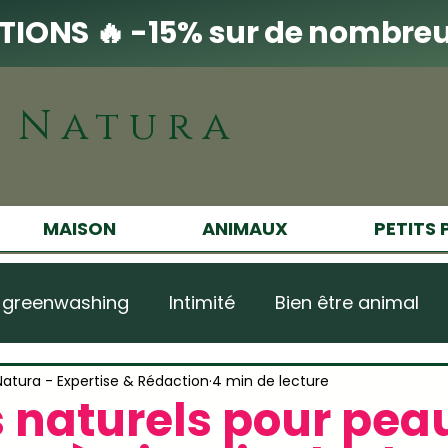
IONS 🔥 -15% sur de nombreu
i Natura
MAISON
ANIMAUX
PETITS 
 greenwashing
Intimité
Bien être animal
Recettes maison produits ménagers
Conseil
 Natura - Expertise & Rédaction
4 min de lecture
 naturels pour pea