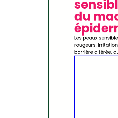
sensibl
Science & Nature au Quot
du maq
épider
Les peaux sensibles
rougeurs, irritati
barrière altérée, 