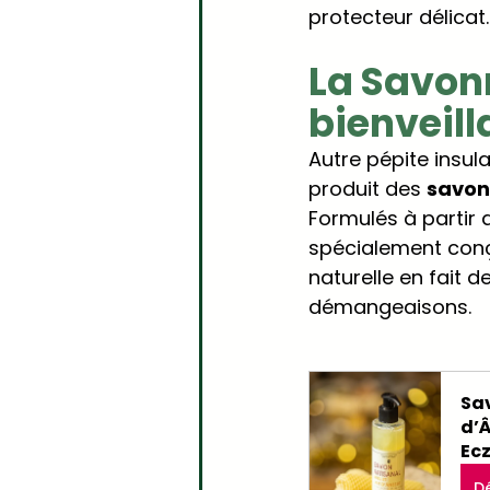
protecteur délicat
La Savonn
bienveil
Autre pépite insulai
produit des 
savon
Formulés à partir d
spécialement conç
naturelle en fait 
démangeaisons.
Sav
d’Â
Ec
D