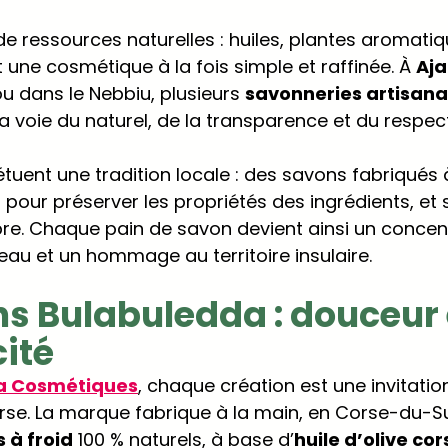
e ressources naturelles : huiles, plantes aromatiq
t une cosmétique à la fois simple et raffinée. À 
Aja
u dans le Nebbiu, plusieurs 
savonneries artisana
 la voie du naturel, de la transparence et du respe
tuent une tradition locale : des savons fabriqués à
d
 pour préserver les propriétés des ingrédients, et
libre. Chaque pain de savon devient ainsi un concen
peau et un hommage au territoire insulaire.
s Bulabuledda : douceur 
ité
a Cosmétiques
, chaque création est une invitati
rse. La marque fabrique à la main, en Corse-du-Su
 à froid
 100 % naturels, à base d’
huile d’olive cor