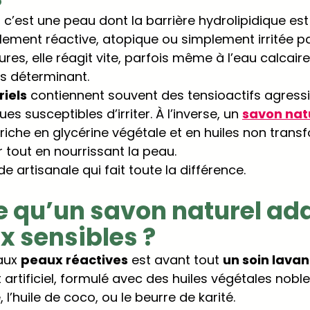
c’est une peau dont la barrière hydrolipidique est f
llement réactive, atopique ou simplement irritée pa
res, elle réagit vite, parfois même à l’eau calcaire.
s déterminant.
riels
 contiennent souvent des tensioactifs agressi
s susceptibles d’irriter. À l’inverse, un 
savon natu
 riche en glycérine végétale et en huiles non trans
 tout en nourrissant la peau. 
 artisanale qui fait toute la différence.
e qu’un savon naturel ad
x sensibles ?
aux 
peaux réactives
 est avant tout 
un soin lava
 artificiel, formulé avec des huiles végétales nob
e, l’huile de coco, ou le beurre de karité.