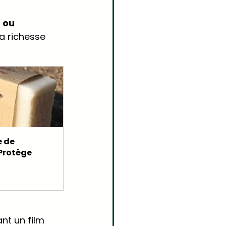
 ou 
a richesse 
 de 
 Protège
nt un film 