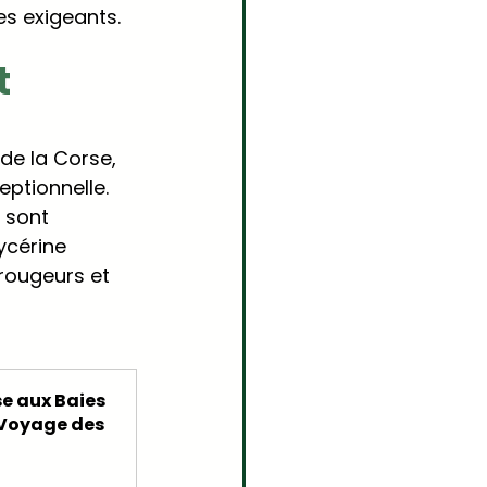
es exigeants.
 
 de la Corse, 
eptionnelle.
s sont 
ycérine 
 rougeurs et 
e aux Baies 
 Voyage des 