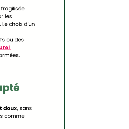
ragilisée. 
r les 
 Le choix d’un 
fs ou des 
rel 
formées, 
apté 
nt doux
, sans 
les comme 