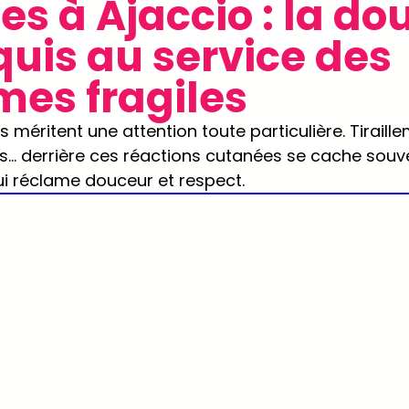
es à Ajaccio : la do
idien
Ingrédients naturels
uis au service des
mes fragiles
 méritent une attention toute particulière. Tiraille
ons… derrière ces réactions cutanées se cache souv
qui réclame douceur et respect. 