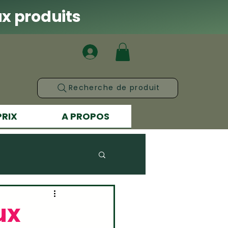
x produits
Recherche de produit
PRIX
A PROPOS
s skincare
ux