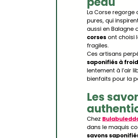
peau
La Corse regorge d
pures, qui inspiren
aussi en Balagne o
corses
 ont choisi
fragiles.
Ces artisans perpé
saponifiés à froi
lentement à l’air 
bienfaits pour la 
Les savon
authentic
Chez 
Bulabuledd
dans le maquis co
savons saponifiés