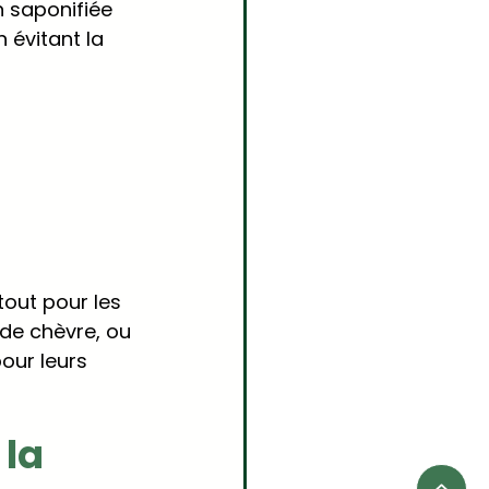
n saponifiée 
 évitant la 
tout pour les 
 de chèvre, ou 
our leurs 
la 