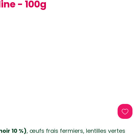
line - 100g
es selon 1 avis
tionnel
noir 10 %)
, œufs frais fermiers, lentilles vertes