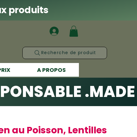
x produits
Recherche de produit
PRIX
A PROPOS
SPONSABLE .
en au Poisson, Lentilles