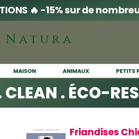
IONS 🔥 -15% sur de nombreu
i Natura
MAISON
ANIMAUX
PETITS 
. CLEAN . ÉCO-RE
Friandises Chi