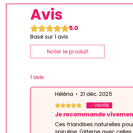
Avis
Noté 5 sur 5.
5.0
Basé sur 1 avis
Noter le produit
1 avis
Héléna
•
21 déc. 2025
Vérifié
Noté 5 sur 5.
Je recommande vivement c
Ces friandises naturelles pour
spiruline, j'alterne avec cell