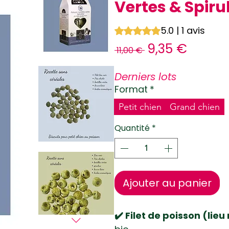
Vertes & Spiru
5.0 | 1 avis
La note est de 5.0 sur cinq étoil
Prix
Prix
9,35 €
 11,00 € 
original
promo
Derniers lots
Format
*
Petit chien
Grand chien
Quantité
*
Ajouter au panier
✔️ Filet de poisson (lieu 