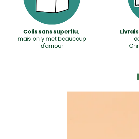
Colis sans superflu
,
Livrai
mais on y met beaucoup
da
d'amour
Chr