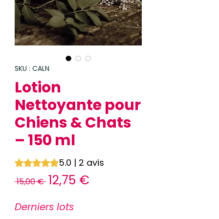
SKU : CALN
Lotion
Nettoyante pour
Chiens & Chats
– 150 ml
5.0 | 2 avis
La note est de 5.0 sur cinq étoiles selon 2 avis
Prix
Prix
12,75 €
 15,00 € 
original
promotionnel
Derniers lots