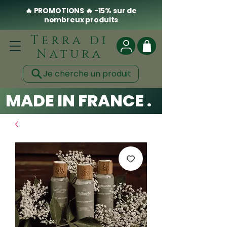
🔥 PROMOTIONS 🔥 -15% sur de
nombreux produits
Terra di
Natura
Je cherche un produit
MADE IN FRANCE . CLEAN .