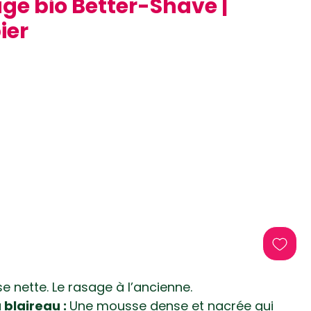
ge bio Better-Shave |
ier
tionnel
e nette. Le rasage à l’ancienne.
blaireau :
Une mousse dense et nacrée qui