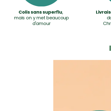
Colis sans superflu
,
Livrai
mais on y met beaucoup
da
d'amour
Chr