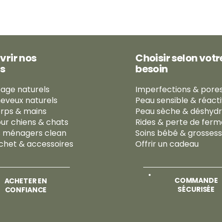
vrir nos
Choisir selon votr
s
besoin
sage naturels
Imperfections & pores
heveux naturels
Peau sensible & réact
orps & mains
Peau sèche & déshyd
our chiens & chats
Rides & perte de fer
s ménagers clean
Soins bébé & grosses
chet & accessoires
Offrir un cadeau
COMMANDE
ACHETER EN
SÉCURISÉE
CONFIANCE