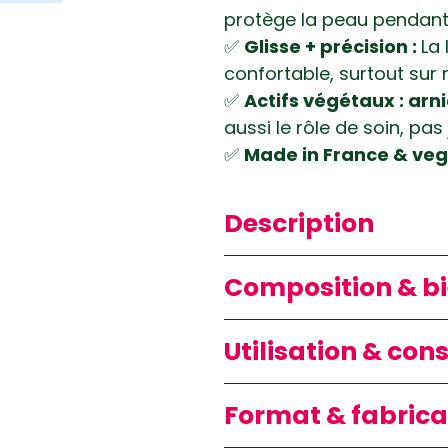
protège la peau pendant 
✅
Glisse + précision :
La 
confortable, surtout sur 
✅
Actifs végétaux : arn
aussi le rôle de soin, pa
✅
Made in France & ve
Description
Si vous voulez un rasage 
Composition & bi
une bonne mousse cha
Pas une mousse “gonflée
🌼
Arnica
(Arnica montan
Utilisation & cons
blaireau, dense, qui tient
Aide à
apaiser
la peau
Le
Savon de rasage Bet
Intéressant si vous a
✅
Pour un rasage effica
incontournable pour retro
Format & fabrica
🌲
Cyprès
(Cupressus se
Le principe d’un savon à b
mousse riche, une protec
Effet
purifiant / astri