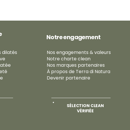
€
p
a
r
2
0
0
e
G
Notre engagement
r
a
m
 dilatés
Nos engagements & valeurs
m
e
ive
Notre charte clean
s
ratée
Nos marques partenaires
meté
À propos de Terra di Natura
se
Devenir partenaire
SÉLECTION CLEAN
VÉRIFIÉE