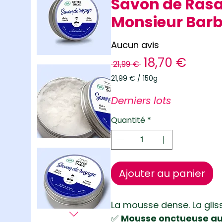
Savon de Rasa
Monsieur Barb
Aucun avis
Prix
Prix
18,70 €
 21,99 € 
original
promo
21,99 €
/
150g
21,99 €
pour
Derniers lots
150
Grammes
Quantité
*
Ajouter au panier
La mousse dense. La gliss
✅
Mousse onctueuse au 