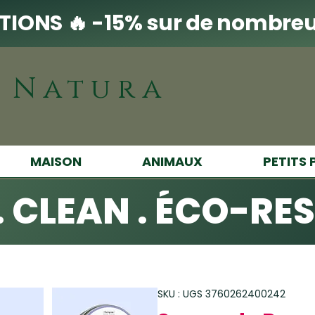
IONS 🔥 -15% sur de nombreu
i Natura
MAISON
ANIMAUX
PETITS 
. CLEAN . ÉCO-RE
SKU : UGS 3760262400242