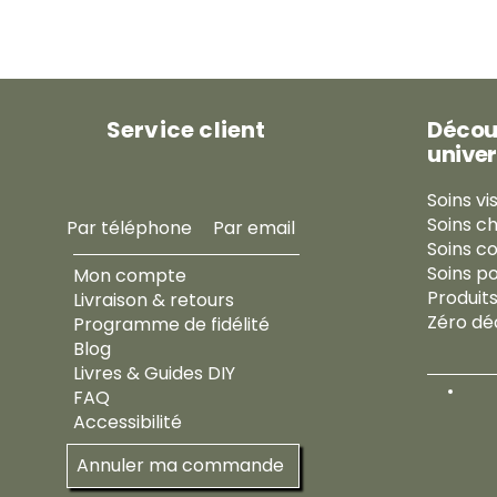
p
a
r
5
0
0
M
Service client
Décou
i
l
univer
l
i
Soins vi
l
i
Soins c
Par téléphone
Par email
t
Soins c
r
Soins p
Mon compte
e
s
Produit
Livraison & retours
Zéro dé
Programme de fidélité
Blog
Livres & Guides DIY
FAQ
Accessibilité
Annuler ma commande