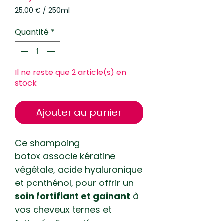
25,00 €
/
250ml
25,00 €
pour
Quantité
*
250
Millilitres
Il ne reste que 2 article(s) en
stock
Ajouter au panier
Ce shampoing
botox associe kératine
végétale, acide hyaluronique
et panthénol, pour offrir un
soin fortifiant et gainant
à
vos cheveux ternes et