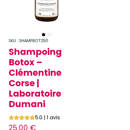
SKU : SHAMPBOT250
Shampoing
Botox –
Clémentine
Corse |
Laboratoire
Dumani
5.0 | 1 avis
La note est de 5.0 sur cinq étoiles selon 1 avis
Prix
25,00 €