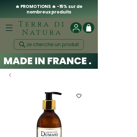
🔥 PROMOTIONS 🔥 -15% sur de
nombreux produits
Terra di
Natura
Je cherche un produit
MADE IN FRANCE . CLEAN .