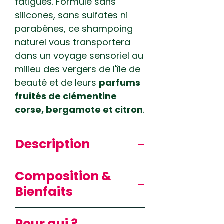
fatigués. Formulé sans
silicones, sans sulfates ni
parabènes, ce shampoing
naturel vous transportera
dans un voyage sensoriel au
milieu des vergers de l'île de
beauté et de leurs
parfums
fruités de clémentine
corse, bergamote et citron
.
Description
✔️​Hydratation & effet
Composition &
gainant sans alourdir
Bienfaits
✔️Kératine, acide
hyaluronique & aloe vera
Actifs phares & bienfaits :
✔️Fabriqué en Corse –
Pour qui ?