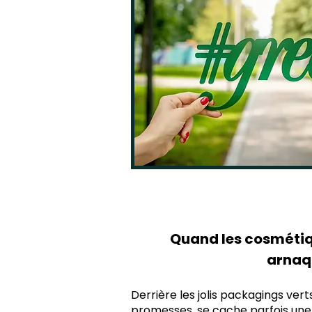
Quand les cosmétiq
arnaq
Derrière les jolis packagings vert
promesses, se cache parfois une 