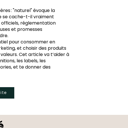
ères : "naturel" évoque la
que se cache-t-il vraiment
 officiels, réglementation
peuses et promesses
dre.
ntiel pour consommer en
keting, et choisir des produits
aleurs. Cet article va t’aider à
nitions, les labels, les
ories, et te donner des
uite
é