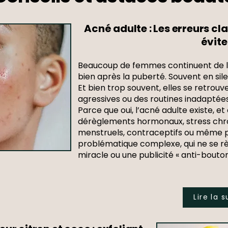
Acné adulte : Les erreurs c
évite
Beaucoup de femmes continuent de lu
bien après la puberté. Souvent en sil
Et bien trop souvent, elles se retrouv
agressives ou des routines inadaptées
Parce que oui, l’acné adulte existe, et
dérèglements hormonaux, stress chro
menstruels, contraceptifs ou même po
problématique complexe, qui ne se rè
miracle ou une publicité « anti-bouton
Lire la s