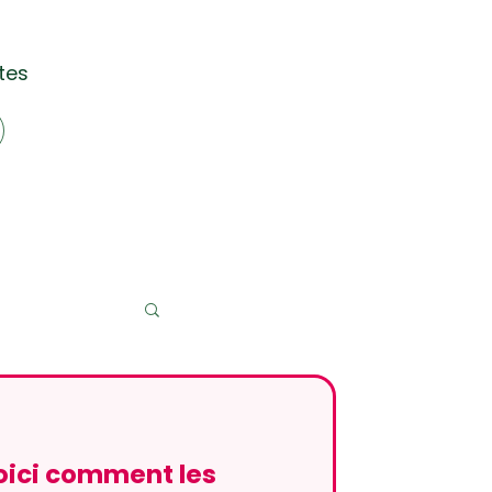
tes
e
oici comment les