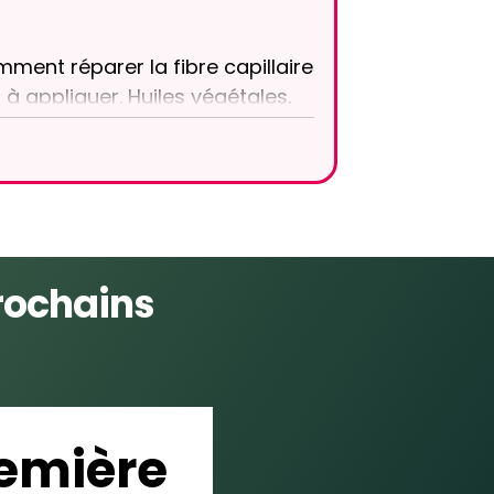
ent réparer la fibre capillaire
 à appliquer. Huiles végétales,
tine douce : des solutions
llance aux cheveux fragilisés.
 saine et éclatante.
rochains
emière 