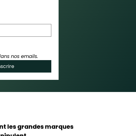
dans nos emails.
nscrire
t les grandes marques
nipulent