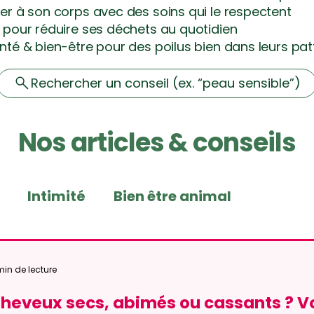
r à son corps avec des soins qui le respectent
pour réduire ses déchets au quotidien
nté & bien-être pour des poilus bien dans leurs pat
Rechercher un conseil (ex. “peau sensible”)
Nos articles & conseils
Intimité
Bien être animal
son produits ménagers
Conseils skincar
min de lecture
heveux secs, abimés ou cassants ? V
dients naturels