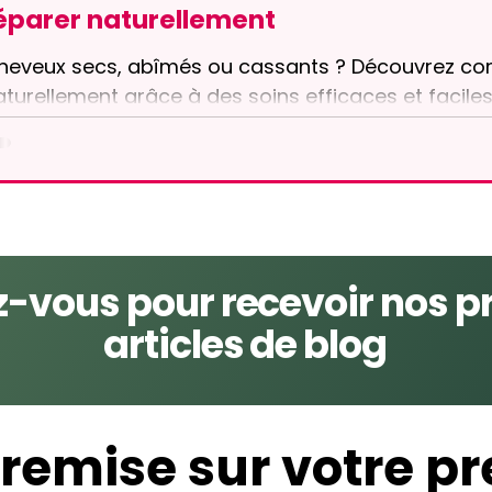
éparer naturellement
heveux secs, abîmés ou cassants ? Découvrez comm
aturellement grâce à des soins efficaces et faciles
asques maison, rinçage au vinaigre de cidre et rou
imples pour nourrir, renforcer et redonner de la bri
ne méthode naturelle pour retrouver une chevelure
-vous pour recevoir nos p
articles de blog
remise sur votre pr