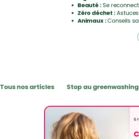
Beauté :
Se reconnecte
Zéro déchet :
Astuces 
Animaux :
Conseils sa
Tous nos articles
Stop au greenwashing
Naturel & Zéro déchet
Recettes mai
6 
C
Science & Nature au Quotidien
Ingré