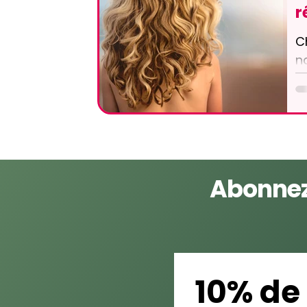
r
C
n
m
s
U
Abonnez
10% de 