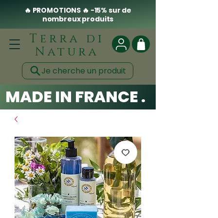
🔥 PROMOTIONS 🔥 -15% sur de
nombreux produits
Terra di
Natura
Je cherche un produit
MADE IN FRANCE . CLEAN .