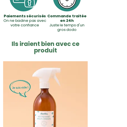
apaiser les rougeurs. Éviter le
contour des yeux en raison
Paiements sécurisés
Commande traitée
de l’huile essentielle.
On ne badine pas avec
en 24h
votre confiance
Juste le temps d'un
gros dodo
Ils iraient bien avec ce
produit