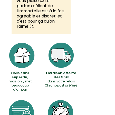
naturelle, respectueuse du
vous plaise 😊 Le
controversés, avec un
INCI :
Aqua, Glycerin,
parfum délicat de
film hydrolipidique.
flacon recyclable.
l'immortelle est à la fois
Potassium Cocoate,
agréable et discret, et
Potassium Olivate, Parfum,
Est-il réellement fabriqué
c'est pour ça qu'on
Hydroxyethylcellulose,
l'aime 🥰
en Corse ?
Potassium Hydroxide, Citric
Oui. La fabrication est
Acid, Helichrysum Italicum
artisanale, réalisée dans une
Oil, Terpineol, Coumarin,
savonnerie familiale de
Linalool, Linalyl Acetate,
Patrimonio, avec des
Pinène, Camphor.
matières premières bio
sélectionnées.
Colis sans
Livraison offerte
superflu
,
dès 55€
mais on y met
dans votre relais
Peut-on l’utiliser sur le
beaucoup
Chronopost préféré
d'amour
visage ?
Oui pour les peaux sèches
ou sensibles. La formule est
douce et l’immortelle aide à