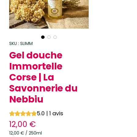
SKU : SLIMM
Gel douche
Immortelle
Corse | La
Savonnerie du
Nebbiu
5.0 | 1 avis
La note est de 5.0 sur cinq étoiles selon 1 avis
Prix
12,00 €
12,00 €
/
250ml