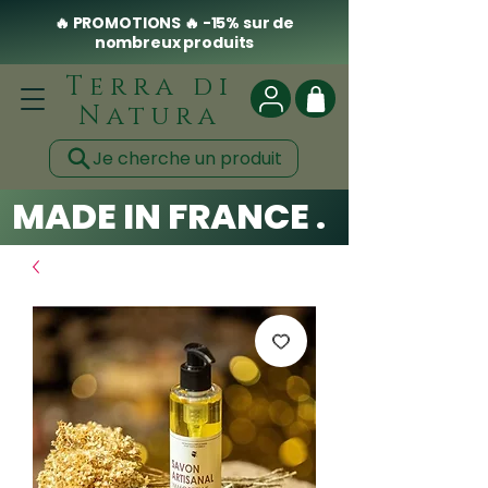
🔥 PROMOTIONS 🔥 -15% sur de
nombreux produits
Terra di
Natura
Je cherche un produit
MADE IN FRANCE . CLEAN .