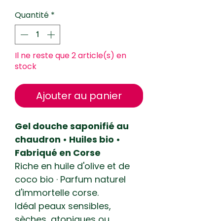
12,00 €
pour
Quantité
*
250
Millilitres
Il ne reste que 2 article(s) en
stock
Ajouter au panier
Gel douche saponifié au
chaudron • Huiles bio •
Fabriqué en Corse
Riche en huile d'olive et de
coco bio · Parfum naturel
d'immortelle corse.
Idéal peaux sensibles,
sèches, atopiques ou