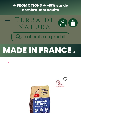
🔥 PROMOTIONS 🔥 -15% sur de
nombreux produits
Terra di
Natura
Je cherche un produit
MADE IN FRANCE . CLEAN .