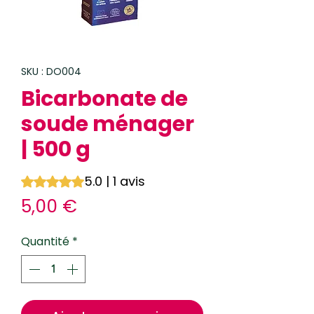
SKU : DO004
Bicarbonate de
soude ménager
| 500 g
5.0 | 1 avis
La note est de 5.0 sur cinq étoiles selon 1 avis
Prix
5,00 €
Quantité
*