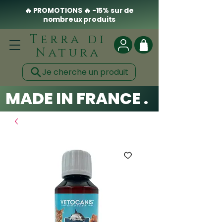
🔥 PROMOTIONS 🔥 -15% sur de
nombreux produits
Terra di
Natura
Je cherche un produit
MADE IN FRANCE . CLEAN .