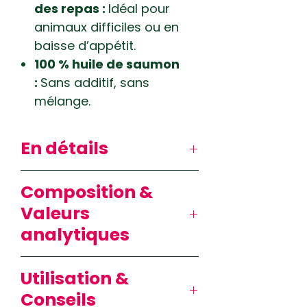
des repas :
Idéal pour
animaux difficiles ou en
baisse d’appétit.
100 % huile de saumon
:
Sans additif, sans
mélange.
En détails
L’
Huile de Saumon
Composition &
Vetocanis pour chien et
Valeurs
chat
est un aliment
analytiques
complémentaire formulé à
base de
100 % huile de
Composition : 100 % huile
saumon
, naturellement
Utilisation &
de saumon
riche en oméga 3 et 6. Elle
Conseils
Données analytiques :