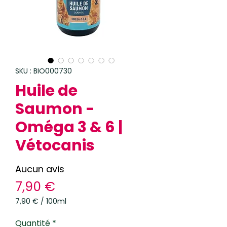
SKU : BIO000730
Huile de
Saumon -
Oméga 3 & 6 |
Vétocanis
Aucun avis
Prix
7,90 €
7,90 €
/
100ml
7,90 €
pour
Quantité
*