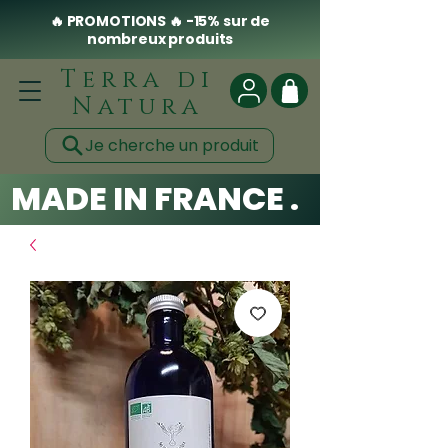
🔥 PROMOTIONS 🔥 -15% sur de
nombreux produits
Terra di
Natura
Je cherche un produit
MADE IN FRANCE . CLEAN .