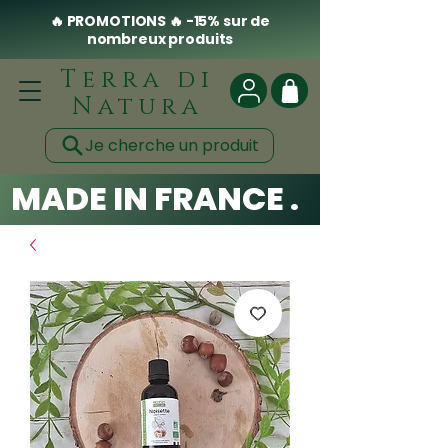
🔥 PROMOTIONS 🔥 -15% sur de
nombreux produits
Terra di
Natura
Je cherche un produit
MADE IN FRANCE . CLEAN .