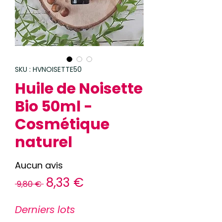
SKU : HVNOISETTE50
Huile de Noisette
Bio 50ml -
Cosmétique
naturel
Aucun avis
Prix
Prix
8,33 €
 9,80 € 
original
promotionnel
Derniers lots