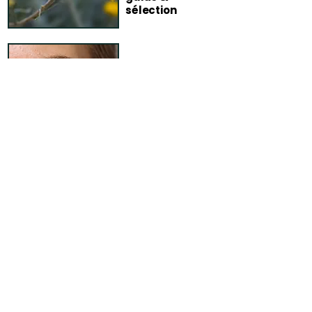
sélection
Routine peaux
sensibles :
simple &
tolérante
FAQ – Blog
Comment garantissez-vous la
fiabilité de vos conseils ?
Chaque article publié sur le blog
Terra di Natura fait l’objet d’un travail
de vérification rigoureux avant sa