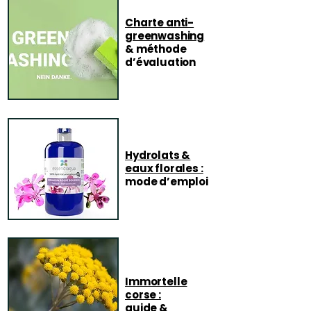
Charte anti-
greenwashing
& méthode
d’évaluation
Hydrolats &
eaux florales :
mode d’emploi
Immortelle
corse :
guide &