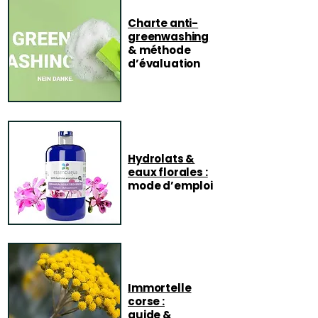
Charte anti-
greenwashing
& méthode
d’évaluation
Hydrolats &
eaux florales :
mode d’emploi
Immortelle
corse :
guide &