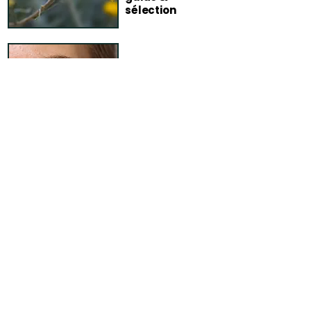
sélection
Routine peaux
sensibles :
simple &
tolérante
FAQ – Blog
Comment garantissez-vous la
fiabilité de vos conseils ?
Chaque article publié sur le blog
Terra di Natura fait l’objet d’un travail
de vérification rigoureux avant sa