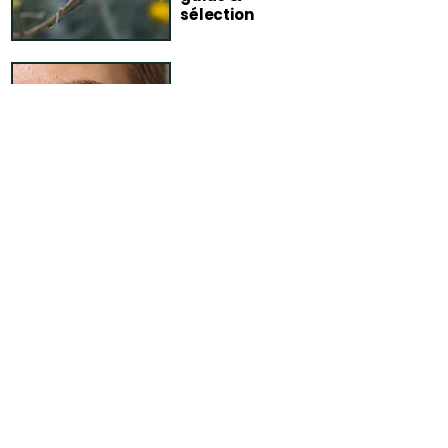
sélection
Routine peaux
sensibles :
simple &
tolérante
FAQ – Blog
Comment garantissez-vous la
fiabilité de vos conseils ?
Chaque article publié sur le blog
Terra di Natura fait l’objet d’un travail
de vérification rigoureux avant sa