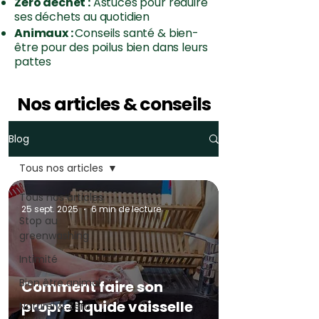
Zéro déchet :
Astuces pour réduire
ses déchets au quotidien
Animaux :
Conseils santé & bien-
être pour des poilus bien dans leurs
pattes
Nos articles & conseils
Blog
Tous nos articles
Tous nos articles
25 sept. 2025
6 min de lecture
Stop au
greenwashing
Intimité
Bien être animal
Comment faire son
propre liquide vaisselle
Naturel & Zéro