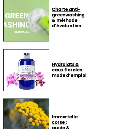
Charte anti-
greenwashing
& méthode
d’évaluation
Hydrolats &
eaux florales :
mode d’emploi
Immortelle
corse :
guide &