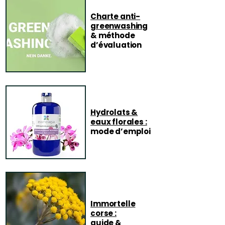
Charte anti-
greenwashing
& méthode
d’évaluation
Hydrolats &
eaux florales :
mode d’emploi
Immortelle
corse :
guide &