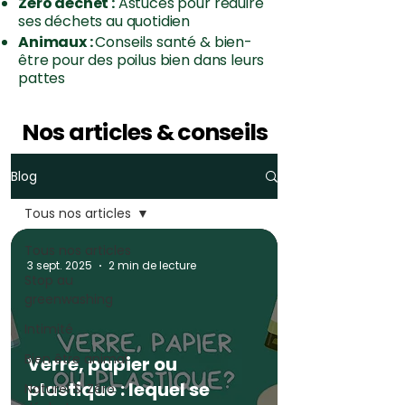
Zéro déchet :
Astuces pour réduire
ses déchets au quotidien
Animaux :
Conseils santé & bien-
être pour des poilus bien dans leurs
pattes
Nos articles & conseils
Blog
Tous nos articles
Tous nos articles
3 sept. 2025
2 min de lecture
Stop au
greenwashing
Intimité
Bien être animal
Verre, papier ou
plastique : lequel se
Naturel & Zéro