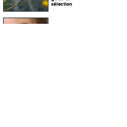
sélection
Routine peaux
sensibles :
simple &
tolérante
FAQ – Blog
Comment garantissez-vous la
fiabilité de vos conseils ?
Chaque article publié sur le blog
Terra di Natura fait l’objet d’un travail
de vérification rigoureux avant sa