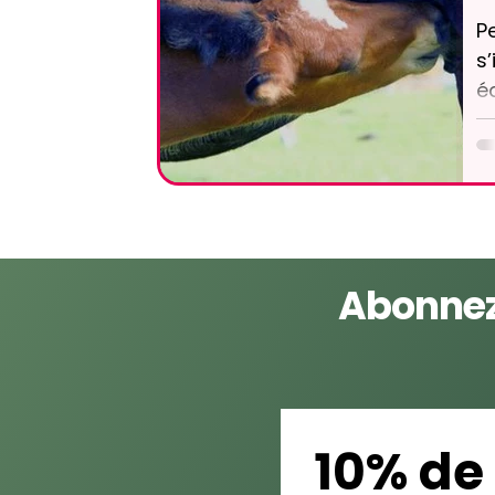
P
s
é
m
d
a
Abonnez
10% de 