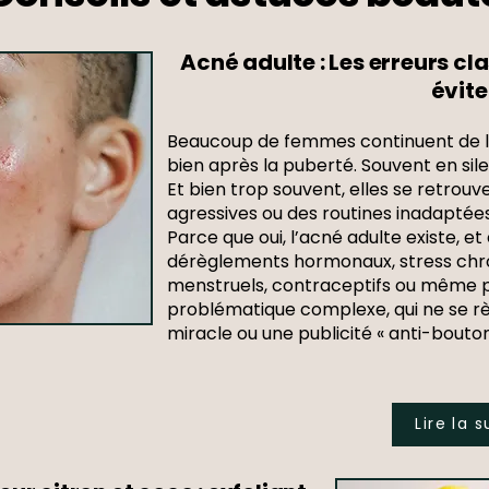
Acné adulte : Les erreurs c
évite
Beaucoup de femmes continuent de lu
bien après la puberté. Souvent en sil
Et bien trop souvent, elles se retrouv
agressives ou des routines inadaptées
Parce que oui, l’acné adulte existe, et
dérèglements hormonaux, stress chro
menstruels, contraceptifs ou même po
problématique complexe, qui ne se rè
miracle ou une publicité « anti-bouton
Lire la s