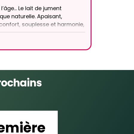
’âge… Le lait de jument
ue naturelle. Apaisant,
r confort, souplesse et harmonie,
a di Natura, nous avons choisi
espectueuse du vivant, pour
rochains
emière 