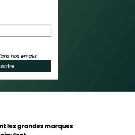
dans nos emails.
nscrire
t les grandes marques
nipulent