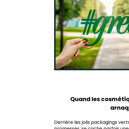
Quand les cosmétiq
arnaq
Derrière les jolis packagings vert
promesses, se cache parfois une 