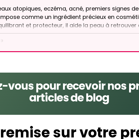
eaux atopiques, eczéma, acné, premiers signes de l
’impose comme un ingrédient précieux en cosmétiq
quilibrant et protecteur, il aide la peau à retrouve
ême lorsqu’elle est sensible ou réactive. Chez Terr
es soins au lait de jument issus d’une démarche r
ccompagner la peau avec douceur et exigence.
-vous pour recevoir nos p
articles de blog
remise sur votre pr