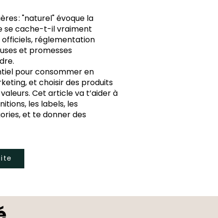
ères : "naturel" évoque la
que se cache-t-il vraiment
 officiels, réglementation
peuses et promesses
dre.
ntiel pour consommer en
keting, et choisir des produits
aleurs. Cet article va t’aider à
nitions, les labels, les
ories, et te donner des
uite
é