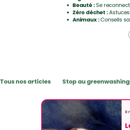
Beauté :
Se reconnecte
Zéro déchet :
Astuces 
Animaux :
Conseils sa
Tous nos articles
Stop au greenwashing
Naturel & Zéro déchet
Recettes mai
8 
L
Science & Nature au Quotidien
Ingré