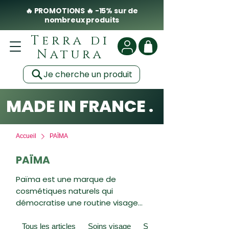
🔥 PROMOTIONS 🔥 -15% sur de
nombreux produits
Terra di
Natura
Je cherche un produit
MADE IN FRANCE . CLEAN .
Accueil
PAÏMA
PAÏMA
Païma est une marque de
cosmétiques naturels qui
démocratise une routine visage
plus essentielle grâce au rituel
japonais du Layering. Ses kits
Tous les articles
Soins visage
Soins du corps