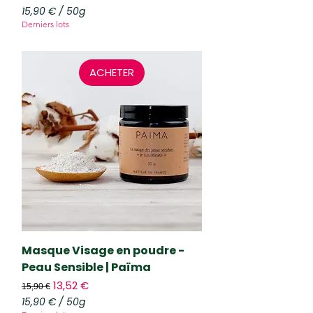
15,90 €
/
50g
1
Derniers lots
5
,
9
0
ACHETER
€
p
a
r
5
0
G
r
a
m
m
e
s
Masque Visage en poudre -
Peau Sensible | Païma
Prix original
Prix promotionnel
13,52 €
15,90 €
15,90 €
/
50g