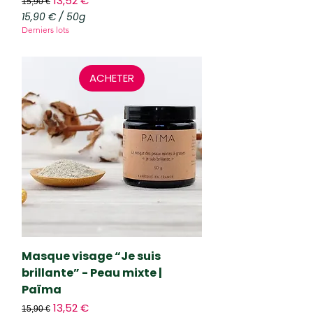
13,52 €
15,90 €
15,90 €
/
50g
1
Derniers lots
5
,
9
0
ACHETER
€
p
a
r
5
0
G
r
a
m
m
e
s
Masque visage “Je suis
brillante” - Peau mixte |
Païma
Prix original
Prix promotionnel
13,52 €
15,90 €