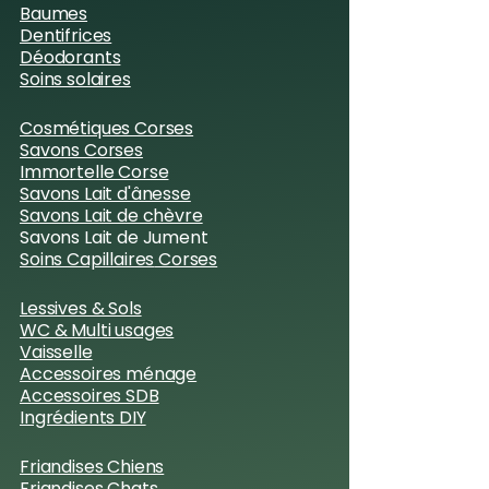
di Natura est préparée par nos
Baumes
le badge "vérifié" sur ces
petites mains dans notre atelier
Dentifrices
témoignages. Cela ne veut pas
Déodorants
avant expédition.
dire que les avis sont faux, mais
Soins solaires
simplement qu'ils n'ont pas été
soumis au procédé permettant
Cosmétiques Corses
de les certifier.
Savons Corses
Immortelle Corse
Savons Lait d'ânesse
Savons Lait de chèvre
Savons Lait de Jument
Soins Capillaires
Corses
Lessives & Sols
WC & Multi usages
Vaisselle
Accessoires ménage
Accessoires SDB
Ingrédients DIY
Friandises Chiens
Friandises Chats