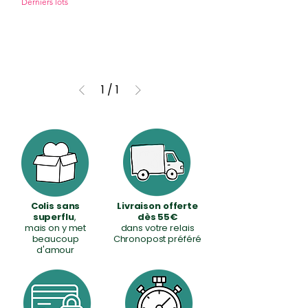
1
Derniers lots
5
,
9
0
€
p
1
/
1
a
r
5
0
G
r
a
m
m
e
Colis sans
Livraison offerte
s
superflu
,
dès 55€
mais on y met
dans votre relais
beaucoup
Chronopost préféré
d'amour