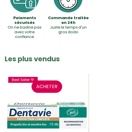
Paiements
Commande traitée
sécurisés
en 24h
On ne badine pas
Juste le temps d'un
avec votre
gros dodo
confiance
Les plus vendus
Best Seller 💚
ACHETER